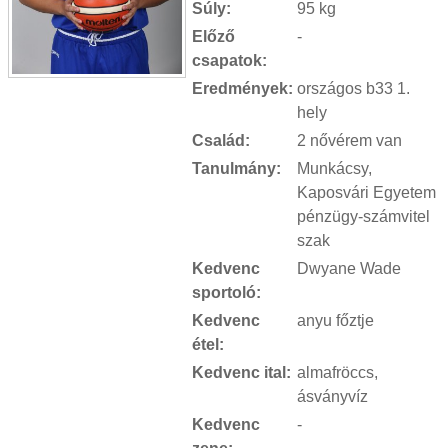
Súly:
95 kg
Előző
-
csapatok:
Eredmények:
országos b33 1.
hely
Család:
2 nővérem van
Tanulmány:
Munkácsy,
Kaposvári Egyetem
pénzügy-számvitel
szak
Kedvenc
Dwyane Wade
sportoló:
Kedvenc
anyu főztje
étel:
Kedvenc ital:
almafröccs,
ásványvíz
Kedvenc
-