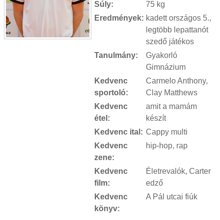
Súly:
75 kg
Eredmények:
kadett országos 5.,
legtöbb lepattanót
szedő játékos
Tanulmány:
Gyakorló
Gimnázium
Kedvenc
Carmelo Anthony,
sportoló:
Clay Matthews
Kedvenc
amit a mamám
étel:
készít
Kedvenc ital:
Cappy multi
Kedvenc
hip-hop, rap
zene:
Kedvenc
Életrevalók, Carter
film:
edző
Kedvenc
A Pál utcai fiúk
könyv: