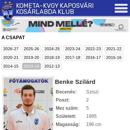
KOMETA-KVGY KAPOSVÁRI
KOSÁRLABDA KLUB
A CSAPAT
2026-27
2025-26
2024-25
2023-24
2022-23
2021-22
2020-21
2019-20
2018-19
2017-18
2016-17
2015-16
2014-15
2013-14
2012-13
Benke Szilárd
Becenév:
Sziszi
Poszt:
2
Mez szám:
5
Született:
1995
Magasság:
196 cm